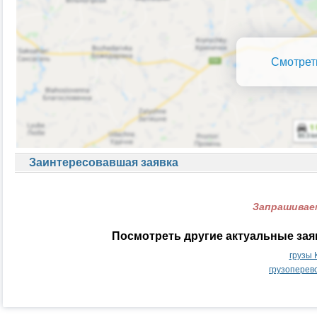
Смотрет
Заинтересовавшая заявка
Запрашиваем
Посмотреть другие актуальные зая
грузы 
грузоперев