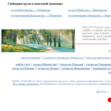
Свободные грузы и попутный транспорт
грузы Кыргызстан — Узбекистан
грузы Узбекистан — Кыргызстан
грузоперевозки Кыргызстан — Узбекистан
грузоперевозки Узбекистан — Кырг
DELLA™
Расчет расс
сервис в сфере авт
расчета расстояний
например, расстояни
полезными для Вас!
г
|
|
Цена перевозки
Стоимость перевозки Узбекистан
Цены на междунаро
|
|
|
найти груз
грузы Узбекистан
грузы из Польши
грузы из Германи
|
|
|
грузы из Италии
грузы из Литвы
грузы из Финляндии
перевезти гр
г
©1995–2026 DELLA. Все содержание данного сайта, включая оформление, стиль 
Все права защищены.
Копирование и размещение в других средствах информаци
0.09(aws4)
080826-11:23:15
ДЕЛЛА® —