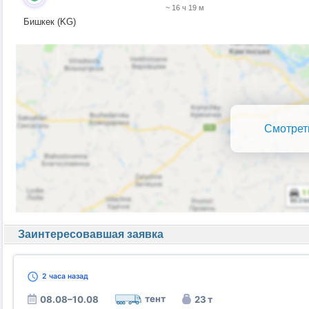
~ 16 ч 19 м
Бишкек (KG)
Смотрет
Заинтересовавшая заявка
2 часа
назад
тент
08.08–10.08
23 т