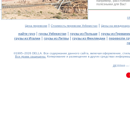
например, расстояние
полезными для Вас!
г
|
|
Цена перевозки
Стоимость перевозки Узбекистан
Цены на междунаро
|
|
|
найти груз
грузы Узбекистан
грузы из Польши
грузы из Германи
|
|
|
грузы из Италии
грузы из Литвы
грузы из Финляндии
перевезти гр
г
©1995–2026 DELLA. Все содержание данного сайта, включая оформление, стиль 
Все права защищены.
Копирование и размещение в других средствах информаци
0.1(aws4)
070826-09:16:40
ДЕЛЛА® —