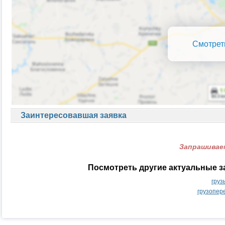
Смотрет
Заинтересовавшая заявка
Запрашиваем
Посмотреть другие актуальные з
груз
грузопер