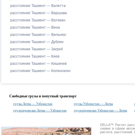
расстояние Ташкент — Валетта
расстояние Ташкент — Варшава
расстояние Ташкент — Ватикан
расстояние Ташкент — Вена
расстояние Ташкент — Вильнюс
расстояние Ташкент — Дублин
расстояние Ташкент — Загреб
расстояние Ташкент — Киев
расстояние Ташкент — Кишинев
расстояние Ташкент — Копенгаген
Свободные грузы и попутный транспорт
грузы Литва — Узбекистан
грузы Узбекистан — Литва
грузоперевозки Литва — Узбекистан
грузоперевозки Узбекистан — Литва
DELLA™
Расчет расс
сервис в сфере авт
расчета расстояний