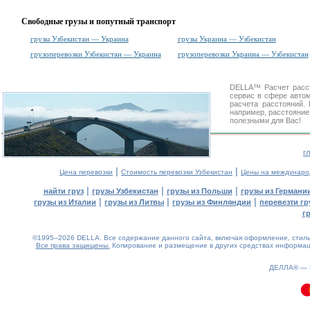
Свободные грузы и попутный транспорт
грузы Узбекистан — Украина
грузы Украина — Узбекистан
грузоперевозки Узбекистан — Украина
грузоперевозки Украина — Узбекистан
DELLA™
Расчет расс
сервис в сфере авт
расчета расстояний
например, расстояние
полезными для Вас!
г
|
|
Цена перевозки
Стоимость перевозки Узбекистан
Цены на междунаро
|
|
|
найти груз
грузы Узбекистан
грузы из Польши
грузы из Германи
|
|
|
грузы из Италии
грузы из Литвы
грузы из Финляндии
перевезти гр
г
©1995–2026 DELLA. Все содержание данного сайта, включая оформление, стиль 
Все права защищены.
Копирование и размещение в других средствах информаци
0.12(aws3)
080826-11:44:41
ДЕЛЛА® —