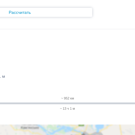
Рассчитать
1 м
~ 952 км
~ 13 ч 1 м