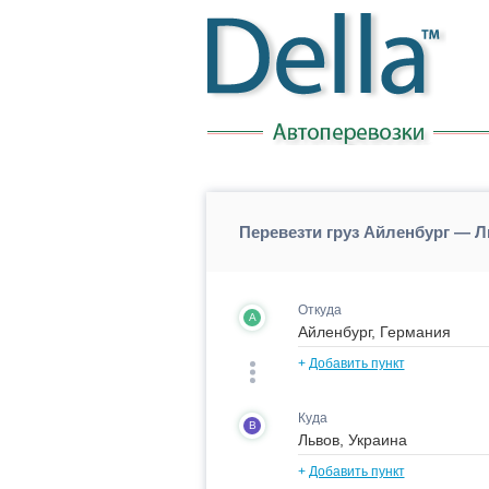
Перевезти груз Айленбург — 
Откуда
A
+
Добавить пункт
Куда
B
+
Добавить пункт