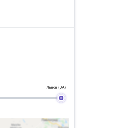
Львов (UA)
B