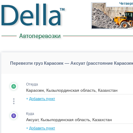
Четвер
Перевезти груз Караозек — Аксуат (расстояние Караозе
Откуда
A
+
Добавить пункт
Куда
B
+
Добавить пункт