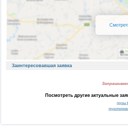
Смотрет
Заинтересовавшая заявка
Запрашиваем
Посмотреть другие актуальные зая
грузы 
грузоперев