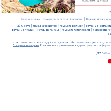
полезными для Вас!
г
|
|
Цена перевозки
Стоимость перевозки Узбекистан
Цены на междунаро
|
|
|
найти груз
грузы Узбекистан
грузы из Польши
грузы из Германи
|
|
|
грузы из Италии
грузы из Литвы
грузы из Финляндии
перевезти гр
г
©1995–2026 DELLA. Все содержание данного сайта, включая оформление, стиль 
Все права защищены.
Копирование и размещение в других средствах информаци
0.12(aws4)
060826-05:47:54
ДЕЛЛА® —