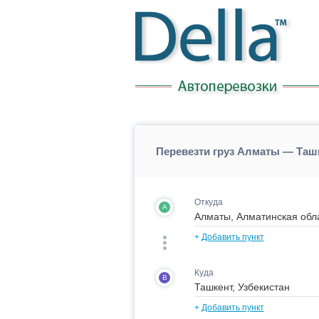
Перевезти груз Алматы — Таш
Откуда
A
+
Добавить пункт
Куда
B
+
Добавить пункт