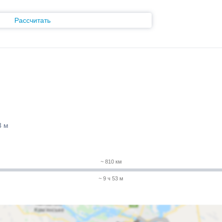
Рассчитать
3 м
~ 810 км
~ 9 ч 53 м