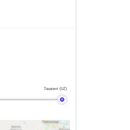
Ташкент (UZ)
B