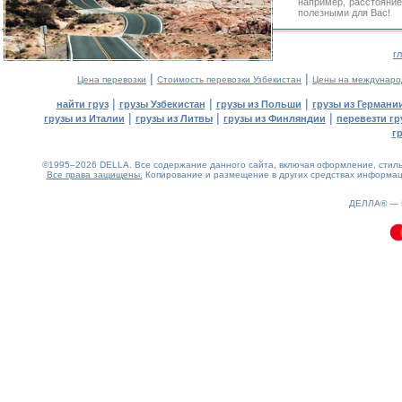
например, расстояни
полезными для Вас!
г
|
|
Цена перевозки
Стоимость перевозки Узбекистан
Цены на междунаро
|
|
|
найти груз
грузы Узбекистан
грузы из Польши
грузы из Германи
|
|
|
грузы из Италии
грузы из Литвы
грузы из Финляндии
перевезти гр
г
©1995–2026 DELLA. Все содержание данного сайта, включая оформление, стиль 
Все права защищены.
Копирование и размещение в других средствах информаци
0.1(aws3)
070826-04:44:47
ДЕЛЛА® —