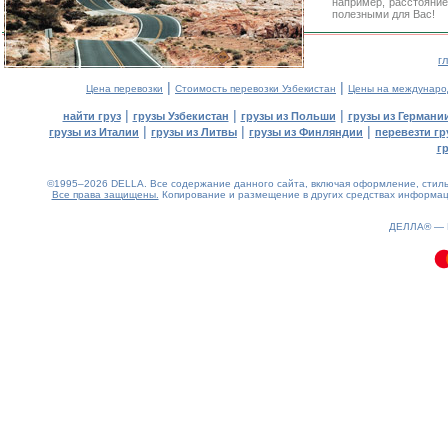
например, расстояни
полезными для Вас!
г
|
|
Цена перевозки
Стоимость перевозки Узбекистан
Цены на междунаро
|
|
|
найти груз
грузы Узбекистан
грузы из Польши
грузы из Германи
|
|
|
грузы из Италии
грузы из Литвы
грузы из Финляндии
перевезти гр
г
©1995–2026 DELLA. Все содержание данного сайта, включая оформление, стиль 
Все права защищены.
Копирование и размещение в других средствах информаци
0.08(aws4)
080826-20:55:34
ДЕЛЛА® —