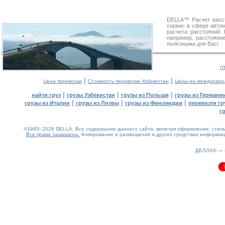
DELLA™
Расчет расс
сервис в сфере авт
расчета расстояний
например, расстояни
полезными для Вас!
г
|
|
Цена перевозки
Стоимость перевозки Узбекистан
Цены на междунаро
|
|
|
найти груз
грузы Узбекистан
грузы из Польши
грузы из Германи
|
|
|
грузы из Италии
грузы из Литвы
грузы из Финляндии
перевезти гр
г
©1995–2026 DELLA. Все содержание данного сайта, включая оформление, стиль 
Все права защищены.
Копирование и размещение в других средствах информаци
0.17(aws4)
070826-11:47:08
ДЕЛЛА® —