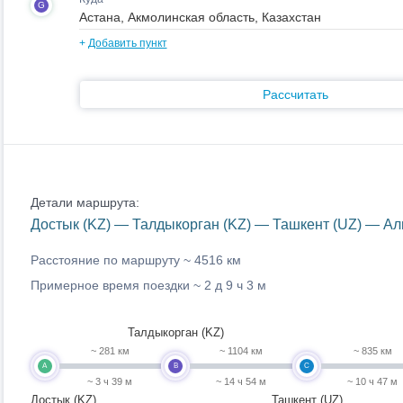
G
+
Добавить пункт
Рассчитать
Детали маршрута:
Достык (KZ) — Талдыкорган (KZ) — Ташкент (UZ) — Ал
Расстояние по маршруту ~
4516 км
Примерное время поездки ~
2 д 9 ч 3 м
Талдыкорган (KZ)
~ 281 км
~ 1104 км
~ 835 км
A
B
C
~ 3 ч 39 м
~ 14 ч 54 м
~ 10 ч 47 м
Достык (KZ)
Ташкент (UZ)