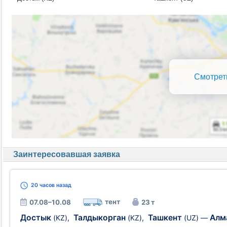
Смотрет
Заинтересовавшая заявка
20 часов
назад
тент
07.08–10.08
23 т
Достык
Талдыкорган
Ташкент
Алм
(KZ)
,
(KZ)
,
(UZ)
—