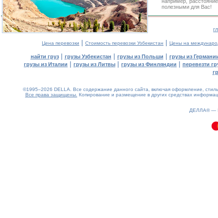
например, расстояние
полезными для Вас!
г
|
|
Цена перевозки
Стоимость перевозки Узбекистан
Цены на междунаро
|
|
|
найти груз
грузы Узбекистан
грузы из Польши
грузы из Германи
|
|
|
грузы из Италии
грузы из Литвы
грузы из Финляндии
перевезти гр
г
©1995–2026 DELLA. Все содержание данного сайта, включая оформление, стиль 
Все права защищены.
Копирование и размещение в других средствах информаци
0.11(aws4)
070826-21:42:55
ДЕЛЛА® —