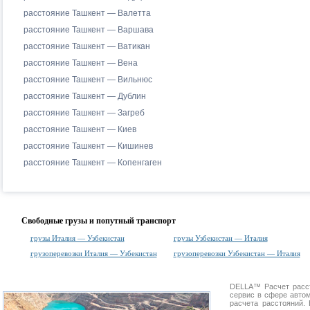
расстояние Ташкент — Валетта
расстояние Ташкент — Варшава
расстояние Ташкент — Ватикан
расстояние Ташкент — Вена
расстояние Ташкент — Вильнюс
расстояние Ташкент — Дублин
расстояние Ташкент — Загреб
расстояние Ташкент — Киев
расстояние Ташкент — Кишинев
расстояние Ташкент — Копенгаген
Свободные грузы и попутный транспорт
грузы Италия — Узбекистан
грузы Узбекистан — Италия
грузоперевозки Италия — Узбекистан
грузоперевозки Узбекистан — Италия
DELLA™
Расчет расс
сервис в сфере авт
расчета расстояний