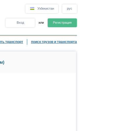
Узбекистан
рус
Вход
или
Регистрация
ть транспорт
поиск грузов и транспорта
м)