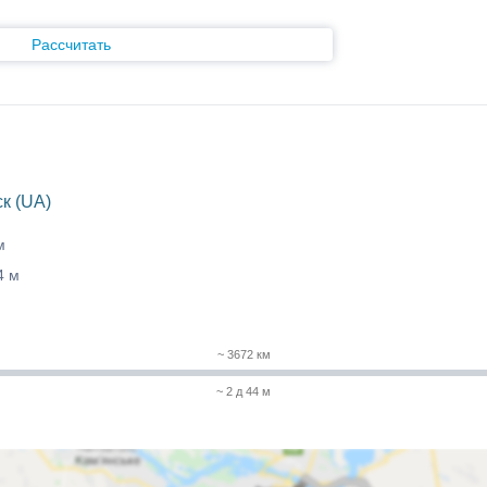
Рассчитать
к (UA)
м
4 м
~ 3672 км
~ 2 д 44 м