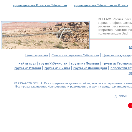
грузоперевозки Италия — Узбекистан
грузоперевозки Узбекистан — Италия
DELLA™
Расчет расс
сервис в сфере авт
расчета расстояний
например, расстояни
полезными для Вас!
г
|
|
Цена перевозки
Стоимость перевозки Узбекистан
Цены на междунаро
|
|
|
найти груз
грузы Узбекистан
грузы из Польши
грузы из Германи
|
|
|
грузы из Италии
грузы из Литвы
грузы из Финляндии
перевезти гр
г
©1995–2026 DELLA. Все содержание данного сайта, включая оформление, стиль 
Все права защищены.
Копирование и размещение в других средствах информаци
0.09(aws4)
080826-21:14:00
ДЕЛЛА® —