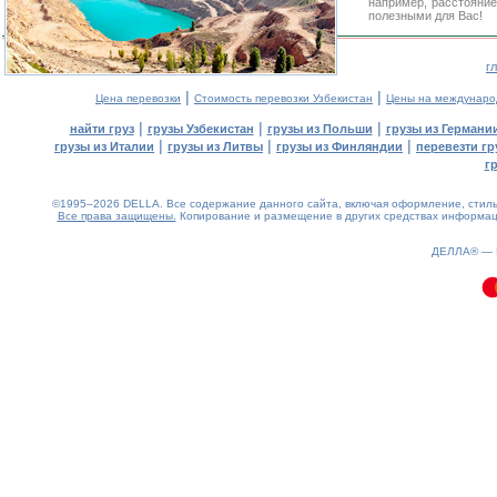
например, расстояние
полезными для Вас!
г
|
|
Цена перевозки
Стоимость перевозки Узбекистан
Цены на междунаро
|
|
|
найти груз
грузы Узбекистан
грузы из Польши
грузы из Германи
|
|
|
грузы из Италии
грузы из Литвы
грузы из Финляндии
перевезти гр
г
©1995–2026 DELLA. Все содержание данного сайта, включая оформление, стиль 
Все права защищены.
Копирование и размещение в других средствах информаци
0.1(aws3)
070826-01:50:40
ДЕЛЛА® —