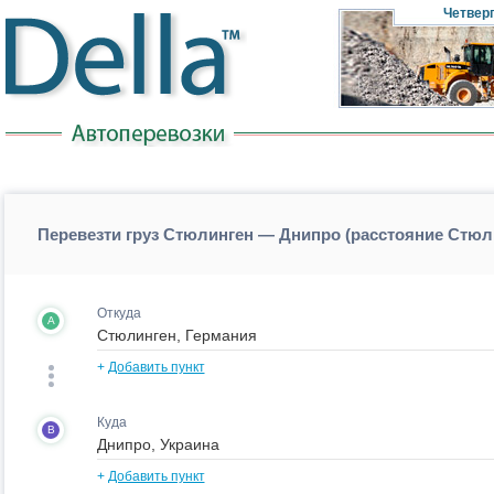
Четвер
Перевезти груз Стюлинген — Днипро (расстояние Стю
Откуда
A
+
Добавить пункт
Куда
B
+
Добавить пункт