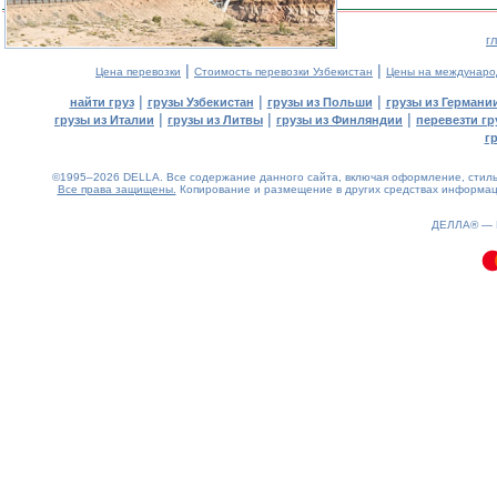
г
|
|
Цена перевозки
Стоимость перевозки Узбекистан
Цены на междунаро
|
|
|
найти груз
грузы Узбекистан
грузы из Польши
грузы из Германи
|
|
|
грузы из Италии
грузы из Литвы
грузы из Финляндии
перевезти гр
г
©1995–2026 DELLA. Все содержание данного сайта, включая оформление, стиль 
Все права защищены.
Копирование и размещение в других средствах информаци
0.08(aws3)
070826-01:26:58
ДЕЛЛА® —