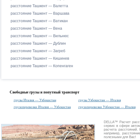
расстояние Ташкент — Валетта
расстояние Ташкент — Варшава
расстояние Ташкент — Ватикан
расстояние Ташкент — Вена
расстояние Ташкент — Вильнюс
расстояние Ташкент — Дублин
расстояние Ташкент — Загреб
расстояние Ташкент — Кишинев
расстояние Ташкент — Копенгаген
Свободные грузы и попутный транспорт
грузы Италия — Узбекистан
грузы Узбекистан — Италия
грузоперевозки Италия — Узбекистан
грузоперевозки Узбекистан — Италия
DELLA™
Расчет расс
сервис в сфере авт
расчета расстояний
например, расстояни
полезными для Вас!