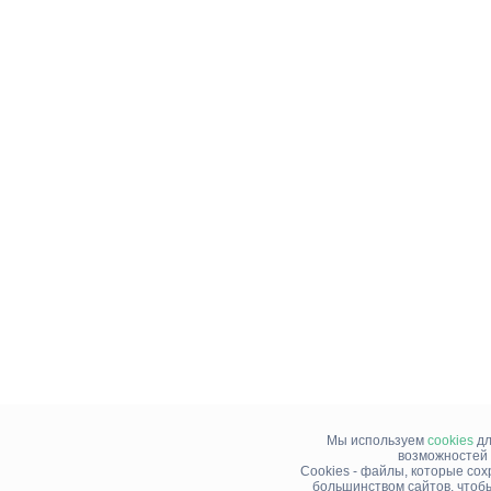
Мы используем
cookies
дл
возможностей 
Cookies - файлы, которые со
большинством сайтов, чтоб