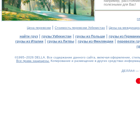
например, расстояние
полезными для Вас!
г
|
|
Цена перевозки
Стоимость перевозки Узбекистан
Цены на междунаро
|
|
|
найти груз
грузы Узбекистан
грузы из Польши
грузы из Германи
|
|
|
грузы из Италии
грузы из Литвы
грузы из Финляндии
перевезти гр
г
©1995–2026 DELLA. Все содержание данного сайта, включая оформление, стиль 
Все права защищены.
Копирование и размещение в других средствах информаци
0.08(aws3)
080826-15:24:48
ДЕЛЛА® —