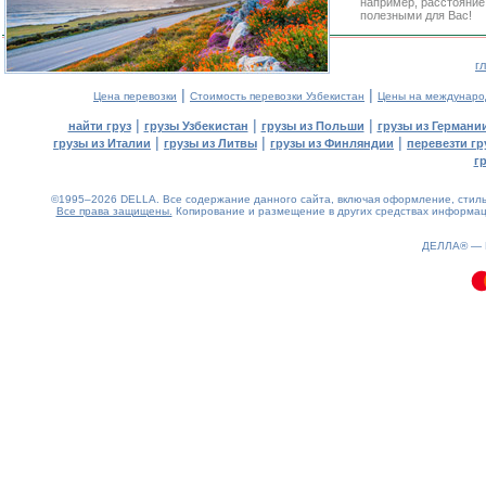
например, расстояние
полезными для Вас!
г
|
|
Цена перевозки
Стоимость перевозки Узбекистан
Цены на междунаро
|
|
|
найти груз
грузы Узбекистан
грузы из Польши
грузы из Германи
|
|
|
грузы из Италии
грузы из Литвы
грузы из Финляндии
перевезти гр
г
©1995–2026 DELLA. Все содержание данного сайта, включая оформление, стиль 
Все права защищены.
Копирование и размещение в других средствах информаци
0.07(aws4)
090826-14:53:50
ДЕЛЛА® —