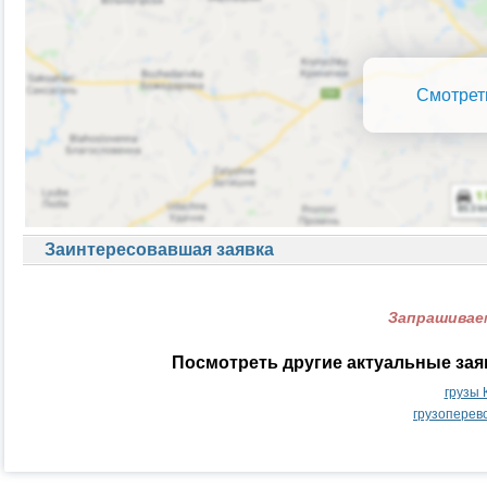
Смотрет
Заинтересовавшая заявка
Запрашиваем
Посмотреть другие актуальные зая
грузы 
грузоперев