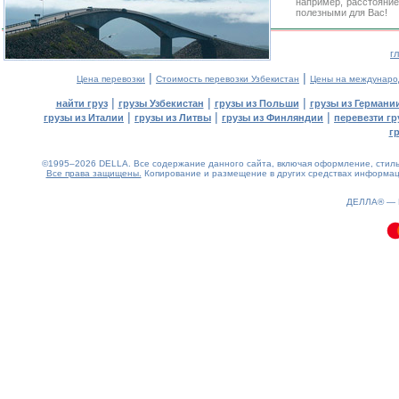
например, расстояние
полезными для Вас!
г
|
|
Цена перевозки
Стоимость перевозки Узбекистан
Цены на междунаро
|
|
|
найти груз
грузы Узбекистан
грузы из Польши
грузы из Германи
|
|
|
грузы из Италии
грузы из Литвы
грузы из Финляндии
перевезти гр
г
©1995–2026 DELLA. Все содержание данного сайта, включая оформление, стиль 
Все права защищены.
Копирование и размещение в других средствах информаци
0.11(aws2)
060826-23:47:08
ДЕЛЛА® —