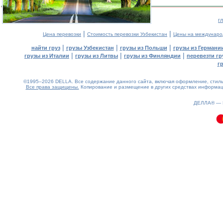
г
|
|
Цена перевозки
Стоимость перевозки Узбекистан
Цены на междунаро
|
|
|
найти груз
грузы Узбекистан
грузы из Польши
грузы из Германи
|
|
|
грузы из Италии
грузы из Литвы
грузы из Финляндии
перевезти гр
г
©1995–2026 DELLA. Все содержание данного сайта, включая оформление, стиль 
Все права защищены.
Копирование и размещение в других средствах информаци
0.24(aws2)
070826-14:29:16
ДЕЛЛА® —