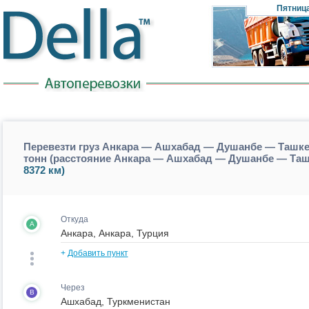
Пятниц
Перевезти груз Анкара — Ашхабад — Душанбе — Ташк
тонн (расстояние Анкара — Ашхабад — Душанбе — Т
8372 км)
Откуда
A
+
Добавить пункт
Через
B