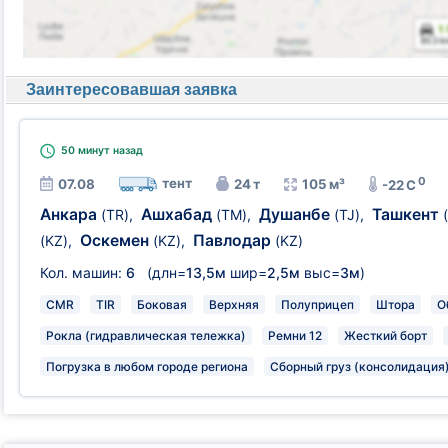
Заинтересовавшая заявка
50 минут
назад
0
тент
07.08
24 т
105 м³
-22 C
Анкара
Ашхабад
Душанбе
Ташкент
(TR)
,
(TM)
,
(TJ)
,
Оскемен
Павлодар
(KZ)
,
(KZ)
,
(KZ)
Кол. машин:
6
(длн=
13,5м
шир=
2,5м
выс=
3м
)
CMR
TIR
Боковая
Верхняя
Полуприцеп
Штора
О
Рокла (гидравлическая тележка)
Ремни 12
Жесткий борт
Погрузка в любом городе региона
Сборный груз (консолидация