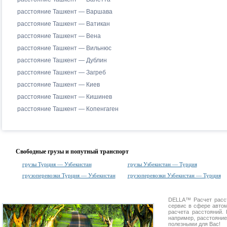
расстояние Ташкент — Варшава
расстояние Ташкент — Ватикан
расстояние Ташкент — Вена
расстояние Ташкент — Вильнюс
расстояние Ташкент — Дублин
расстояние Ташкент — Загреб
расстояние Ташкент — Киев
расстояние Ташкент — Кишинев
расстояние Ташкент — Копенгаген
Свободные грузы и попутный транспорт
грузы Турция — Узбекистан
грузы Узбекистан — Турция
грузоперевозки Турция — Узбекистан
грузоперевозки Узбекистан — Турция
DELLA™
Расчет расс
сервис в сфере авт
расчета расстояний
например, расстояние
полезными для Вас!