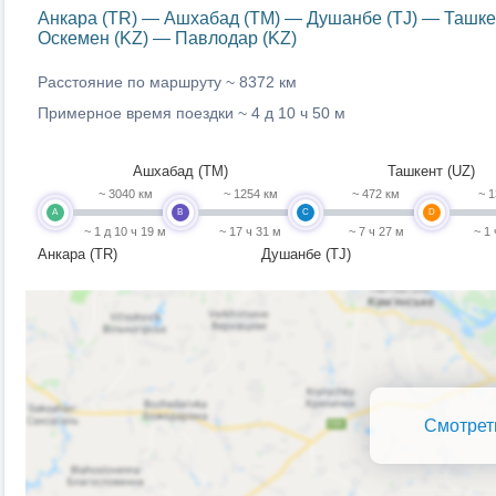
Анкара (TR) — Ашхабад (TM) — Душанбе (TJ) — Ташке
Оскемен (KZ) — Павлодар (KZ)
Расстояние по маршруту ~
8372 км
Примерное время поездки ~
4 д 10 ч 50 м
Ашхабад (TM)
Ташкент (UZ)
~ 3040 км
~ 1254 км
~ 472 км
~ 1
A
B
C
D
~ 1 д 10 ч 19 м
~ 17 ч 31 м
~ 7 ч 27 м
~ 1
Анкара (TR)
Душанбе (TJ)
Смотрет