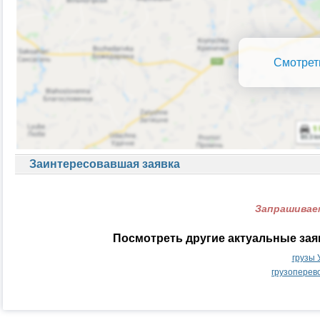
Смотрет
Заинтересовавшая заявка
Запрашиваем
Посмотреть другие актуальные зая
грузы 
грузоперев