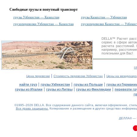
Свободные грузы и попутный транспорт
грузы Узбекистан — Казахстан
грузы Казахстан — Узбекистан
грузоперевозки Узбекистан — Казахстан
грузоперевозки Казахстан — Узбекис
DELLA™
Расчет расс
сервис в сфере авт
расчета расстояний
например, расстояни
полезными для Вас!
г
|
|
Цена перевозки
Стоимость перевозки Узбекистан
Цены на междунаро
|
|
|
найти груз
грузы Узбекистан
грузы из Польши
грузы из Германи
|
|
|
грузы из Италии
грузы из Литвы
грузы из Финляндии
перевезти гр
г
©1995–2026 DELLA. Все содержание данного сайта, включая оформление, стиль 
Все права защищены.
Копирование и размещение в других средствах информаци
0.08(aws4)
070826-09:26:51
ДЕЛЛА® —