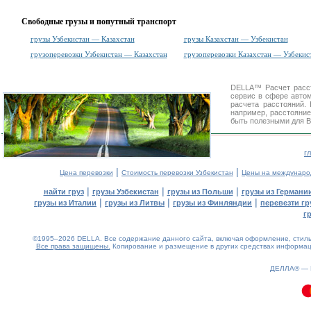
Свободные грузы и попутный транспорт
грузы Узбекистан — Казахстан
грузы Казахстан — Узбекистан
грузоперевозки Узбекистан — Казахстан
грузоперевозки Казахстан — Узбекис
DELLA™
Расчет расс
сервис в сфере авт
расчета расстояний
например, расстояние
быть полезными для В
г
|
|
Цена перевозки
Стоимость перевозки Узбекистан
Цены на междунаро
|
|
|
найти груз
грузы Узбекистан
грузы из Польши
грузы из Германи
|
|
|
грузы из Италии
грузы из Литвы
грузы из Финляндии
перевезти гр
г
©1995–2026 DELLA. Все содержание данного сайта, включая оформление, стиль 
Все права защищены.
Копирование и размещение в других средствах информаци
0.09(aws3)
060826-18:02:54
ДЕЛЛА® —