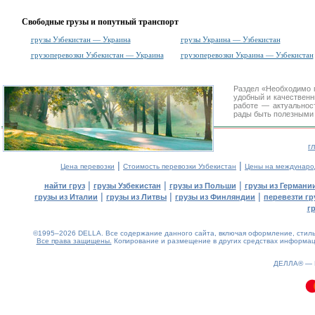
Свободные грузы и попутный транспорт
грузы Узбекистан — Украина
грузы Украина — Узбекистан
грузоперевозки Узбекистан — Украина
грузоперевозки Украина — Узбекистан
Раздел «Необходимо 
удобный и качествен
работе — актуальнос
рады быть полезными 
г
|
|
Цена перевозки
Стоимость перевозки Узбекистан
Цены на междунаро
|
|
|
найти груз
грузы Узбекистан
грузы из Польши
грузы из Германи
|
|
|
грузы из Италии
грузы из Литвы
грузы из Финляндии
перевезти гр
г
©1995–2026 DELLA. Все содержание данного сайта, включая оформление, стиль 
Все права защищены.
Копирование и размещение в других средствах информаци
0.15(aws2)
090826-19:22:55
ДЕЛЛА® —