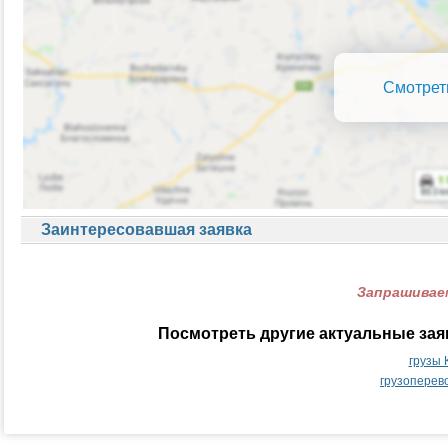
Смотрет
Заинтересовавшая заявка
Запрашиваем
Посмотреть другие актуальные зая
грузы 
грузоперев