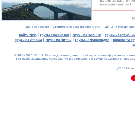
например, расстояние
полезными для Вас!
г
|
|
Цена перевозки
Стоимость перевозки Узбекистан
Цены на междунаро
|
|
|
найти груз
грузы Узбекистан
грузы из Польши
грузы из Германи
|
|
|
грузы из Италии
грузы из Литвы
грузы из Финляндии
перевезти гр
г
©1995–2026 DELLA. Все содержание данного сайта, включая оформление, стиль 
Все права защищены.
Копирование и размещение в других средствах информаци
0.1(aws3)
070826-11:44:55
ДЕЛЛА® —