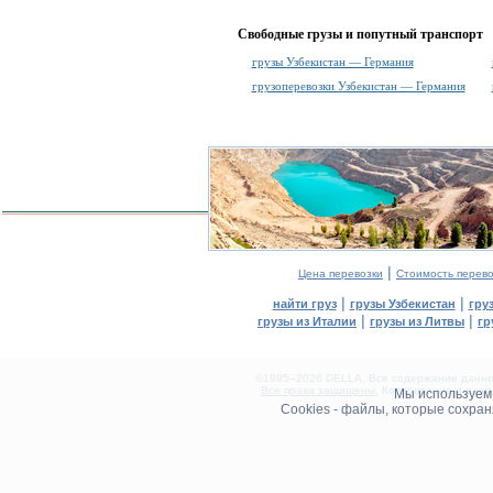
Свободные грузы и попутный транспорт
грузы Узбекистан — Германия
грузоперевозки Узбекистан — Германия
|
Цена перевозки
Стоимость перево
|
|
найти груз
грузы Узбекистан
гру
|
|
грузы из Италии
грузы из Литвы
гр
©1995–2026 DELLA. Все содержание данного
Все права защищены.
Копирование и разме
Мы используе
0.12(aws4)
Cookies - файлы, которые сохра
070826-13:52:53