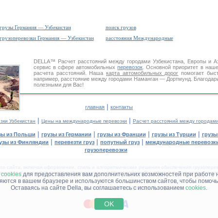
грузы Германия — Узбекистан
поиск грузов
грузоперевозки Германия — Узбекистан
расстояния Международные
DELLA™
Расчет расстояний
между городами Узбекистана, Европы и 
сервис в сфере автомобильных
перевозок
. Основной приоритет в наш
расчета расстояний. Наша
карта автомобильных дорог
помогает быст
например, расстояние между городами Наманган — Дортмунд. Благодари
полезными для Вас!
|
главная
контакты
|
|
зки Узбекистан
Цены на международные перевозки
Расчет расстояний между городам
|
|
|
|
зы из Польши
грузы из Германии
грузы из Франции
грузы из Турции
грузы
|
|
|
узы из Финляндии
перевезти груз
попутный груз
международные перевозки
грузоперевозки
 сайта, включая оформление, стиль и алгоритмические решения обеспечения грузоперево
щение в других средствах информации и интернет-сайтах без официального разрешения '
м
cookies
для предоставления вам дополнительних возможностей при работе 
няются в вашем браузере и используются большинством сайтов, чтобы помочь
Оставаясь на сайте Della, вы соглашаетесь с использованием
cookies
.
ДЕЛЛА® —
ВАШИ
ГРУЗОПЕРЕВОЗКИ
™!
OK