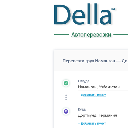
Перевезти груз Наманган — Д
Откуда
A
+
Добавить пункт
Куда
B
+
Добавить пункт