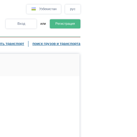
Узбекистан
рус
Вход
или
Регистрация
ть транспорт
поиск грузов и транспорта