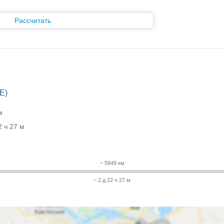
Рассчитать
E)
м
2 ч 27 м
~ 5949 км
~ 2 д 22 ч 27 м