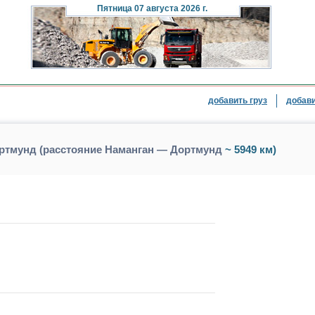
Пятница
07 августа 2026 г.
добавить груз
добави
ортмунд (расстояние Наманган — Дортмунд
~ 5949 км)