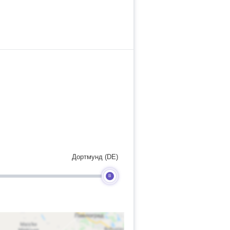
Дортмунд (DE)
B