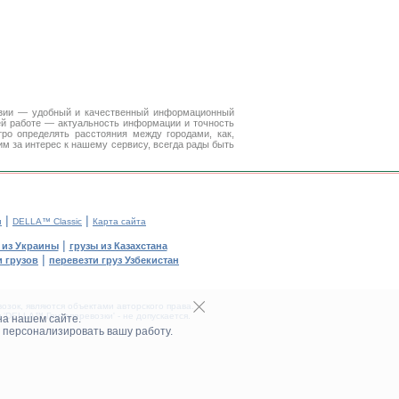
Азии — удобный и качественный информационный
ей работе — актуальность информации и точность
ро определять расстояния между городами, как,
м за интерес к нашему сервису, всегда рады быть
|
|
и
DELLA™ Classic
Карта сайта
|
 из Украины
грузы из Казахстана
|
 грузов
перевезти груз Узбекистан
зок, являются объектами авторского права.
DELLA™ Грузоперевозки' - не допускается.
на нашем сайте.
 персонализировать вашу работу.