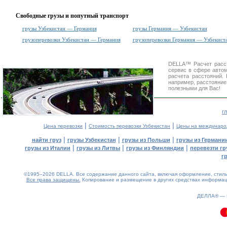
Свободные грузы и попутный транспорт
грузы Узбекистан — Германия
грузы Германия — Узбекистан
грузоперевозки Узбекистан — Германия
грузоперевозки Германия — Узбекист
DELLA™
Расчет расс
сервис в сфере авт
расчета расстояний
например, расстояние
полезными для Вас!
г
|
|
Цена перевозки
Стоимость перевозки Узбекистан
Цены на междунаро
|
|
|
найти груз
грузы Узбекистан
грузы из Польши
грузы из Германи
|
|
|
грузы из Италии
грузы из Литвы
грузы из Финляндии
перевезти гр
г
©1995–2026 DELLA. Все содержание данного сайта, включая оформление, стиль 
Все права защищены.
Копирование и размещение в других средствах информаци
0.1(aws2)
080826-12:16:59
ДЕЛЛА® —