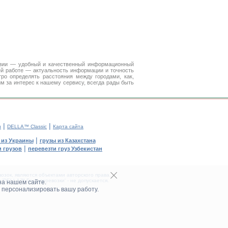
Азии — удобный и качественный информационный
ей работе — актуальность информации и точность
ро определять расстояния между городами, как,
м за интерес к нашему сервису, всегда рады быть
|
|
и
DELLA™ Classic
Карта сайта
|
 из Украины
грузы из Казахстана
|
 грузов
перевезти груз Узбекистан
зок, являются объектами авторского права.
DELLA™ Грузоперевозки' - не допускается.
на нашем сайте.
 персонализировать вашу работу.