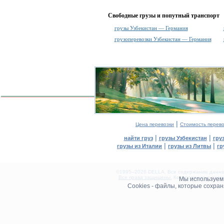
Свободные грузы и попутный транспорт
грузы Узбекистан — Германия
грузоперевозки Узбекистан — Германия
|
Цена перевозки
Стоимость перево
|
|
найти груз
грузы Узбекистан
гру
|
|
грузы из Италии
грузы из Литвы
гр
©1995–2026 DELLA. Все содержание данного
Все права защищены.
Копирование и разме
Мы используе
0.11(aws2)
Cookies - файлы, которые сохра
080826-19:20:48