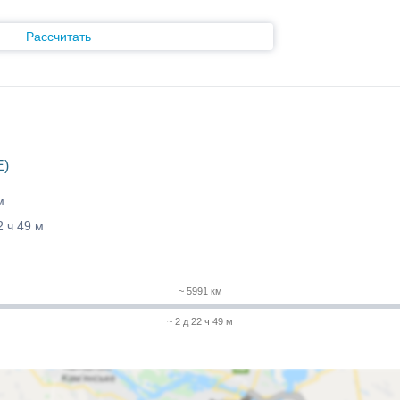
Рассчитать
E)
м
2 ч 49 м
~ 5991 км
~ 2 д 22 ч 49 м