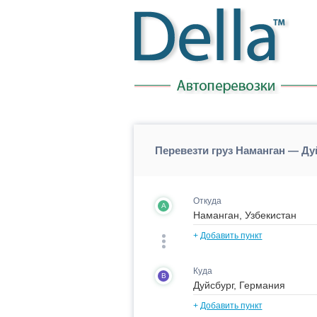
Перевезти груз Наманган — Ду
Откуда
A
+
Добавить пункт
Куда
B
+
Добавить пункт