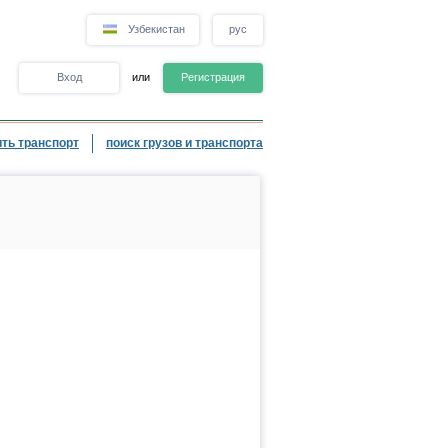
Узбекистан
рус
Вход
или
Регистрация
ть транспорт
поиск грузов и транспорта