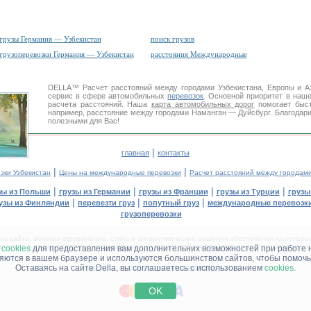
грузы Германия — Узбекистан
поиск грузов
грузоперевозки Германия — Узбекистан
расстояния Международные
DELLA™
Расчет расстояний
между городами Узбекистана, Европы и 
сервис в сфере автомобильных
перевозок
. Основной приоритет в наш
расчета расстояний. Наша
карта автомобильных дорог
помогает быст
например, расстояние между городами Наманган — Дуйсбург. Благодари
полезными для Вас!
|
главная
контакты
|
|
зки Узбекистан
Цены на международные перевозки
Расчет расстояний между городам
|
|
|
|
зы из Польши
грузы из Германии
грузы из Франции
грузы из Турции
грузы
|
|
|
узы из Финляндии
перевезти груз
попутный груз
международные перевозки
грузоперевозки
 сайта, включая оформление, стиль и алгоритмические решения обеспечения грузоперево
щение в других средствах информации и интернет-сайтах без официального разрешения '
м
cookies
для предоставления вам дополнительних возможностей при работе 
няются в вашем браузере и используются большинством сайтов, чтобы помочь
Оставаясь на сайте Della, вы соглашаетесь с использованием
cookies
.
ДЕЛЛА® —
ВАШИ
ГРУЗОПЕРЕВОЗКИ
™!
OK