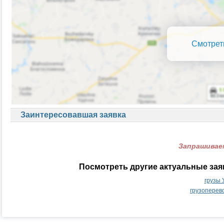
Смотрет
Заинтересовавшая заявка
Запрашиваем
Посмотреть другие актуальные зая
грузы 
грузоперев