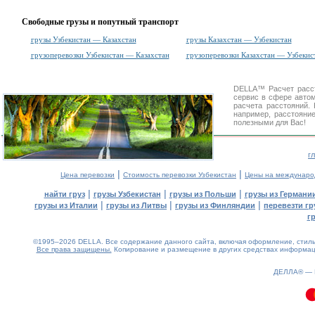
Свободные грузы и попутный транспорт
грузы Узбекистан — Казахстан
грузы Казахстан — Узбекистан
грузоперевозки Узбекистан — Казахстан
грузоперевозки Казахстан — Узбекис
DELLA™
Расчет расс
сервис в сфере авт
расчета расстояний
например, расстояни
полезными для Вас!
г
|
|
Цена перевозки
Стоимость перевозки Узбекистан
Цены на междунаро
|
|
|
найти груз
грузы Узбекистан
грузы из Польши
грузы из Германи
|
|
|
грузы из Италии
грузы из Литвы
грузы из Финляндии
перевезти гр
г
©1995–2026 DELLA. Все содержание данного сайта, включая оформление, стиль 
Все права защищены.
Копирование и размещение в других средствах информаци
0.1(aws2)
090826-18:02:24
ДЕЛЛА® —