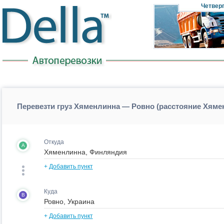
Четвер
Перевезти груз Хяменлинна — Ровно (расстояние Хям
Откуда
A
+
Добавить пункт
Куда
B
+
Добавить пункт