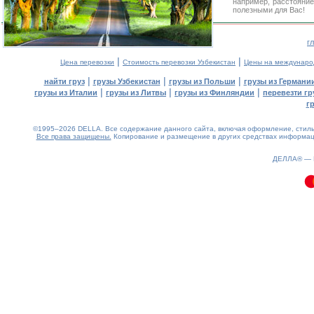
например, расстояние
полезными для Вас!
г
|
|
Цена перевозки
Стоимость перевозки Узбекистан
Цены на междунаро
|
|
|
найти груз
грузы Узбекистан
грузы из Польши
грузы из Германи
|
|
|
грузы из Италии
грузы из Литвы
грузы из Финляндии
перевезти гр
г
©1995–2026 DELLA. Все содержание данного сайта, включая оформление, стиль 
Все права защищены.
Копирование и размещение в других средствах информаци
0.1(aws4)
060826-18:00:05
ДЕЛЛА® —