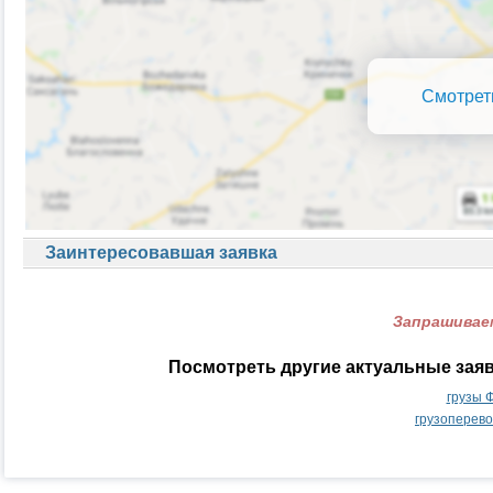
Смотрет
Заинтересовавшая заявка
Запрашиваем
Посмотреть другие актуальные зая
грузы 
грузоперев