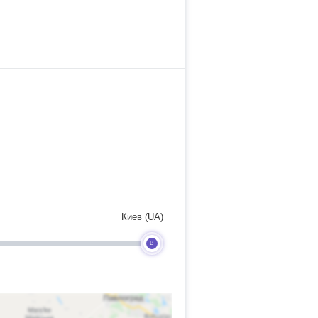
Киев (UA)
B