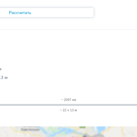
Рассчитать
м
13 м
~ 2097 км
~ 22 ч 13 м