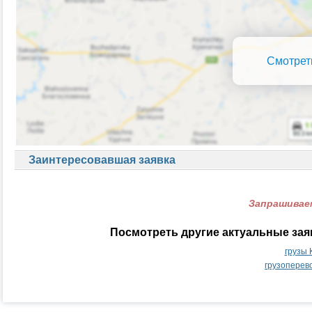
Смотрет
Заинтересовавшая заявка
Запрашиваем
Посмотреть другие актуальные зая
грузы 
грузоперев