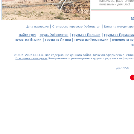
например, расстояние
полезными для Вас!
г
|
|
Цена перевозки
Стоимость перевозки Узбекистан
Цены на междунаро
|
|
|
найти груз
грузы Узбекистан
грузы из Польши
грузы из Германи
|
|
|
грузы из Италии
грузы из Литвы
грузы из Финляндии
перевезти гр
г
©1995–2026 DELLA. Все содержание данного сайта, включая оформление, стиль 
Все права защищены.
Копирование и размещение в других средствах информаци
0.11(aws4)
080826-09:28:52
ДЕЛЛА® —