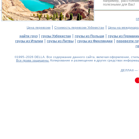
например, расстояни
полезными для Вас!
г
|
|
Цена перевозки
Стоимость перевозки Узбекистан
Цены на междунаро
|
|
|
найти груз
грузы Узбекистан
грузы из Польши
грузы из Германи
|
|
|
грузы из Италии
грузы из Литвы
грузы из Финляндии
перевезти гр
г
©1995–2026 DELLA. Все содержание данного сайта, включая оформление, стиль 
Все права защищены.
Копирование и размещение в других средствах информаци
0.11(aws2)
080826-05:48:34
ДЕЛЛА® —