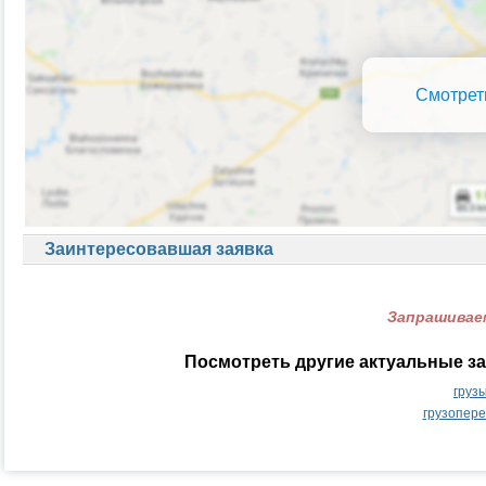
Смотрет
Заинтересовавшая заявка
Запрашиваем
Посмотреть другие актуальные за
груз
грузопере