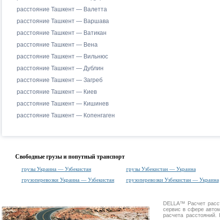
расстояние Ташкент — Валетта
расстояние Ташкент — Варшава
расстояние Ташкент — Ватикан
расстояние Ташкент — Вена
расстояние Ташкент — Вильнюс
расстояние Ташкент — Дублин
расстояние Ташкент — Загреб
расстояние Ташкент — Киев
расстояние Ташкент — Кишинев
расстояние Ташкент — Копенгаген
Свободные грузы и попутный транспорт
грузы Украина — Узбекистан
грузы Узбекистан — Украина
грузоперевозки Украина — Узбекистан
грузоперевозки Узбекистан — Украина
DELLA™
Расчет расс
сервис в сфере авт
расчета расстояний