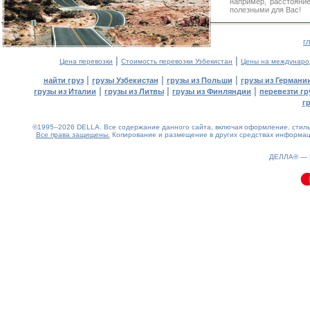
например, расстояни
полезными для Вас!
г
|
|
Цена перевозки
Стоимость перевозки Узбекистан
Цены на междунаро
|
|
|
найти груз
грузы Узбекистан
грузы из Польши
грузы из Германи
|
|
|
грузы из Италии
грузы из Литвы
грузы из Финляндии
перевезти гр
г
©1995–2026 DELLA. Все содержание данного сайта, включая оформление, стиль 
Все права защищены.
Копирование и размещение в других средствах информаци
0.09(aws4)
070826-00:58:40
ДЕЛЛА® —