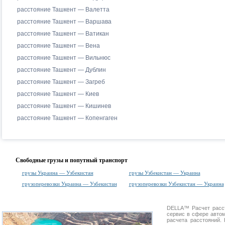
расстояние Ташкент — Валетта
расстояние Ташкент — Варшава
расстояние Ташкент — Ватикан
расстояние Ташкент — Вена
расстояние Ташкент — Вильнюс
расстояние Ташкент — Дублин
расстояние Ташкент — Загреб
расстояние Ташкент — Киев
расстояние Ташкент — Кишинев
расстояние Ташкент — Копенгаген
Свободные грузы и попутный транспорт
грузы Украина — Узбекистан
грузы Узбекистан — Украина
грузоперевозки Украина — Узбекистан
грузоперевозки Узбекистан — Украина
DELLA™
Расчет расс
сервис в сфере авт
расчета расстояний