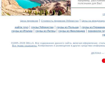
например, расстояние
полезными для Вас!
г
|
|
Цена перевозки
Стоимость перевозки Узбекистан
Цены на междунаро
|
|
|
найти груз
грузы Узбекистан
грузы из Польши
грузы из Германи
|
|
|
грузы из Италии
грузы из Литвы
грузы из Финляндии
перевезти гр
г
©1995–2026 DELLA. Все содержание данного сайта, включая оформление, стиль 
Все права защищены.
Копирование и размещение в других средствах информаци
0.12(aws3)
090826-17:55:00
ДЕЛЛА® —