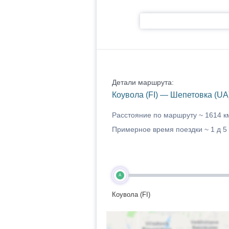
Детали маршрута:
Коувола (FI) — Шепетовка (UA
Расстояние по маршруту ~
1614 к
Примерное время поездки ~
1 д 5
A
Коувола (FI)