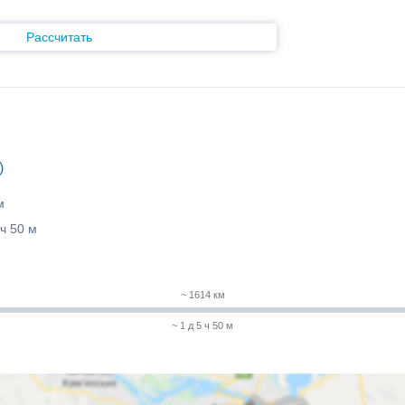
Рассчитать
)
м
 ч 50 м
~ 1614 км
~ 1 д 5 ч 50 м