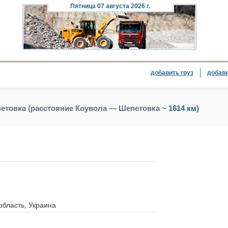
Пятница
07 августа 2026 г.
добавить груз
добави
петовка (расстояние Коувола — Шепетовка
~ 1614 км)