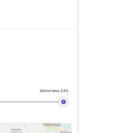
Шепетовка (UA)
B