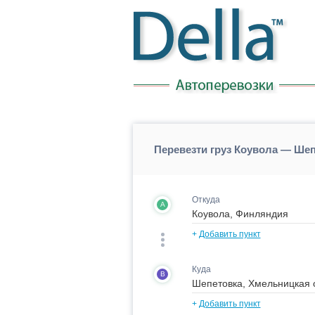
Перевезти груз Коувола — Ше
Откуда
A
+
Добавить пункт
Куда
B
+
Добавить пункт