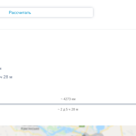
Рассчитать
м
 ч 28 м
~ 4273 км
~ 2 д 5 ч 28 м