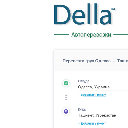
Перевезти груз Одесса — Ташк
Откуда
A
+
Добавить пункт
Куда
B
+
Добавить пункт