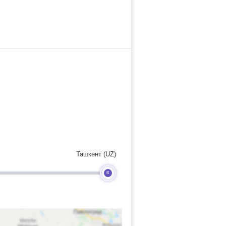
Ташкент (UZ)
B