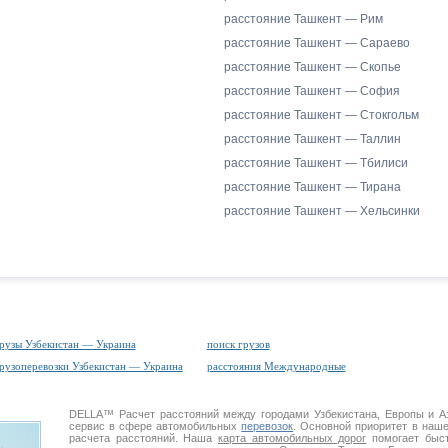
расстояние Ташкент — Рим
расстояние Ташкент — Сараево
расстояние Ташкент — Скопье
расстояние Ташкент — София
расстояние Ташкент — Стокгольм
расстояние Ташкент — Таллин
расстояние Ташкент — Тбилиси
расстояние Ташкент — Тирана
расстояние Ташкент — Хельсинки
рузы Узбекистан — Украина
поиск грузов
рузоперевозки Узбекистан — Украина
расстояния Международные
DELLA™
Расчет расстояний
между городами Узбекистана, Европы и 
сервис в сфере автомобильных
перевозок
. Основной приоритет в наш
расчета расстояний. Наша
карта автомобильных дорог
помогает быст