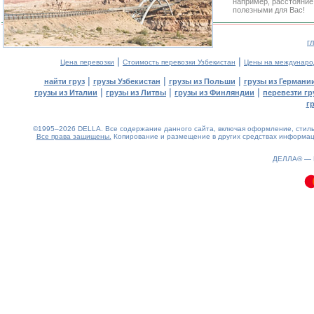
например, расстояние
полезными для Вас!
г
|
|
Цена перевозки
Стоимость перевозки Узбекистан
Цены на междунаро
|
|
|
найти груз
грузы Узбекистан
грузы из Польши
грузы из Германи
|
|
|
грузы из Италии
грузы из Литвы
грузы из Финляндии
перевезти гр
г
©1995–2026 DELLA. Все содержание данного сайта, включая оформление, стиль 
Все права защищены.
Копирование и размещение в других средствах информаци
0.09(aws3)
060826-13:08:31
ДЕЛЛА® —