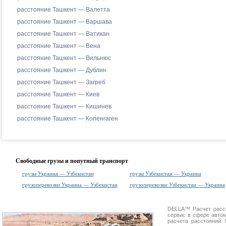
расстояние Ташкент — Валетта
расстояние Ташкент — Варшава
расстояние Ташкент — Ватикан
расстояние Ташкент — Вена
расстояние Ташкент — Вильнюс
расстояние Ташкент — Дублин
расстояние Ташкент — Загреб
расстояние Ташкент — Киев
расстояние Ташкент — Кишинев
расстояние Ташкент — Копенгаген
Свободные грузы и попутный транспорт
грузы Украина — Узбекистан
грузы Узбекистан — Украина
грузоперевозки Украина — Узбекистан
грузоперевозки Узбекистан — Украина
DELLA™
Расчет расс
сервис в сфере авт
расчета расстояний