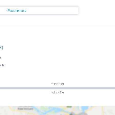
Рассчитать
Z)
м
5 м
~ 3447 км
~ 2 д 45 м