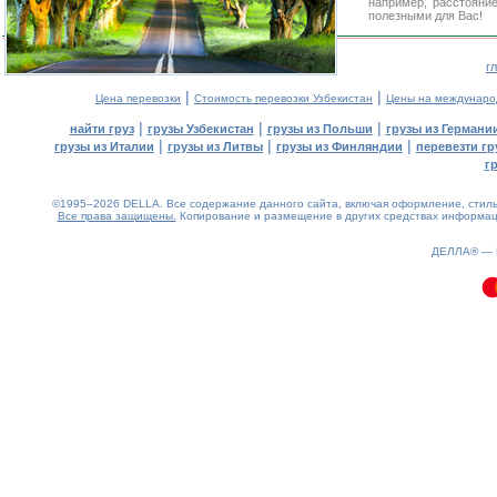
например, расстояни
полезными для Вас!
г
|
|
Цена перевозки
Стоимость перевозки Узбекистан
Цены на междунаро
|
|
|
найти груз
грузы Узбекистан
грузы из Польши
грузы из Германи
|
|
|
грузы из Италии
грузы из Литвы
грузы из Финляндии
перевезти гр
г
©1995–2026 DELLA. Все содержание данного сайта, включая оформление, стиль 
Все права защищены.
Копирование и размещение в других средствах информаци
0.09(aws2)
080826-02:17:09
ДЕЛЛА® —