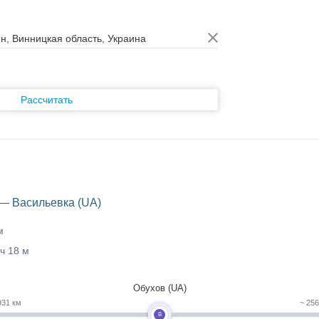
Рассчитать
— Васильевка (UA)
м
 ч 18 м
Обухов (UA)
931 км
~ 25
B