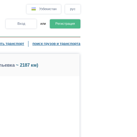
Узбекистан
рус
Вход
или
Регистрация
ть транспорт
поиск грузов и транспорта
льевка
~ 2187 км)