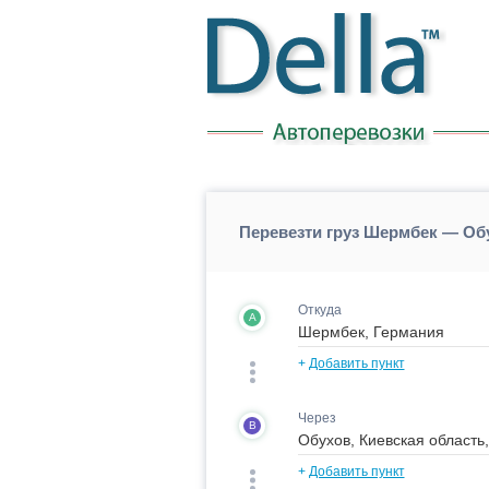
Перевезти груз Шермбек — Об
Откуда
A
+
Добавить пункт
Через
B
+
Добавить пункт