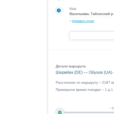
Куда
C
+
Добавить пункт
Детали маршрута:
Шермбек (DE) — Обухов (UA) 
Расстояние по маршруту ~
2187 к
Примерное время поездки ~
1 д 1
~ 1
A