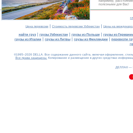
например, расстояни
полезными для Вас!
г
|
|
Цена перевозки
Стоимость перевозки Узбекистан
Цены на междунаро
|
|
|
найти груз
грузы Узбекистан
грузы из Польши
грузы из Германи
|
|
|
грузы из Италии
грузы из Литвы
грузы из Финляндии
перевезти гр
г
©1995–2026 DELLA. Все содержание данного сайта, включая оформление, стиль 
Все права защищены.
Копирование и размещение в других средствах информаци
0.2(aws4)
100826-10:45:00
ДЕЛЛА® —