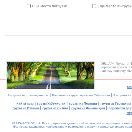
Еще место погрузки
Еще место выгрузк
DELLA™ Грузы и Т
перевозки
грузов. О
нашему сервису, быс
гл
|
|
Расценки на грузоперевозки
Расценки на грузоперевозки Узбекистан
Расценки на
|
|
|
найти груз
грузы Узбекистан
грузы из Польши
грузы из Германии
|
|
|
грузы из Италии
грузы из Литвы
грузы из Финляндии
перевезти гру
гр
©1995–2026 DELLA. Все содержание данного сайта, включая оформление, стиль и
Все права защищены.
Копирование и размещение в других средствах информации
0.05(aws4)