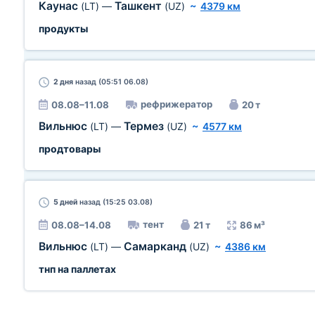
Каунас
Ташкент
(LT)
—
(UZ)
~
4379 км
продукты
2 дня
назад (05:51 06.08)
рефрижератор
08.08–11.08
20 т
Вильнюс
Термез
(LT)
—
(UZ)
~
4577 км
продтовары
5 дней
назад (15:25 03.08)
тент
08.08–14.08
21 т
86 м³
Вильнюс
Самарканд
(LT)
—
(UZ)
~
4386 км
тнп на паллетах