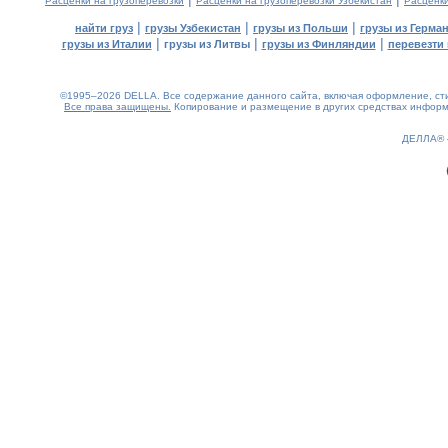
Расценки на грузоперевозки
Расценки на грузоперевозки Узбекистан
Расценк
|
|
|
найти груз
грузы Узбекистан
грузы из Польши
грузы из Герма
|
|
|
грузы из Италии
грузы из Литвы
грузы из Финляндии
перевезти 
©1995–2026 DELLA. Все содержание данного сайта, включая оформление, стил
Все права защищены.
Копирование и размещение в других средствах информа
0.14(aws3)
080826-19:09:49
ДЕЛЛА®