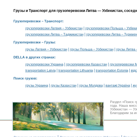
Грузы и Транспорт для грузоперевозки Литва — Узбекистан, сосед
Грузоперевозки
– Транспорт:
|
грузоперевозки Латвия – Узбекистан
грузоперевозки Польша – Узбеки
|
грузоперевозки Литва – Таджикистан
грузоперевозки Литва – Туркме
Грузоперевозки –
Грузы
:
|
|
грузы Латвия – Узбекистан
грузы Польша – Узбекистан
грузы Литва 
DELLA в других странах
:
|
|
грузоперевозки Украина
грузоперевозки Казахстан
грузоперевозки 
|
|
|
transportation Latvia
transportation Lithuania
transportation Estonia
від
Поиск грузов
:
|
|
|
|
грузы Украина
грузы Казахстан
грузы Молдова
вантажі Україна
жү
Раздел «Поиск г
года. Наша мис
Узбекистан — Уз
Благодарим за и
|
|