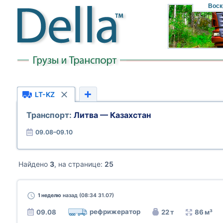
Воск
LT-KZ
Транспорт:
Литва — Казахстан
09.08–09.10
Найдено
3
, на странице:
25
1 неделю
назад (08:34 31.07)
рефрижератор
09.08
22 т
86 м³