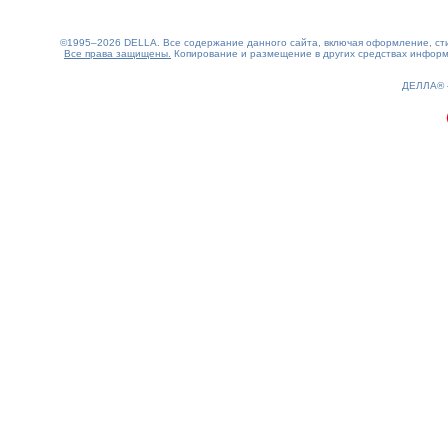
©1995–2026 DELLA. Все содержание данного сайта, включая оформление, стил
Все права защищены.
Копирование и размещение в других средствах информа
0.1(aws3)
090826-18:36:59
ДЕЛЛА®