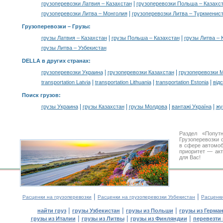
|
грузоперевозки Латвия – Казахстан
грузоперевозки Польша – Казахс
|
грузоперевозки Литва – Монголия
грузоперевозки Литва – Туркменис
Грузоперевозки –
Грузы
:
|
|
грузы Латвия – Казахстан
грузы Польша – Казахстан
грузы Литва – 
грузы Литва – Узбекистан
DELLA в других странах
:
|
|
грузоперевозки Украина
грузоперевозки Казахстан
грузоперевозки 
|
|
|
transportation Latvia
transportation Lithuania
transportation Estonia
від
Поиск грузов
:
|
|
|
|
грузы Украина
грузы Казахстан
грузы Молдова
вантажі Україна
жү
Раздел «Попут
Грузоперевозки 
в сфере автомо
приоритет — акт
для Вас!
|
|
Расценки на грузоперевозки
Расценки на грузоперевозки Узбекистан
Расценк
|
|
|
найти груз
грузы Узбекистан
грузы из Польши
грузы из Герма
|
|
|
грузы из Италии
грузы из Литвы
грузы из Финляндии
перевезти 