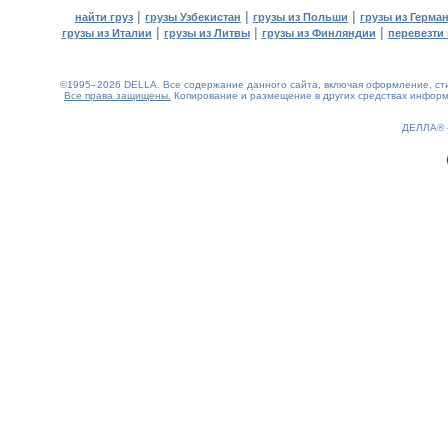
|
|
|
найти груз
грузы Узбекистан
грузы из Польши
грузы из Герма
|
|
|
грузы из Италии
грузы из Литвы
грузы из Финляндии
перевезти 
©1995–2026 DELLA. Все содержание данного сайта, включая оформление, стил
Все права защищены.
Копирование и размещение в других средствах информа
0.12(aws4)
070826-22:15:14
ДЕЛЛА®