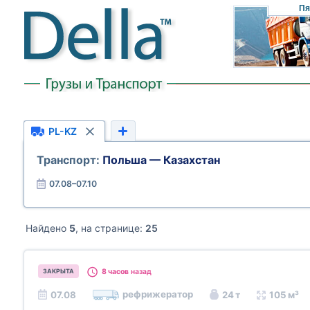
Пя
PL-KZ
Транспорт:
Польша — Казахстан
07.08–07.10
Найдено
5
, на странице:
25
8 часов
назад
ЗАКРЫТА
рефрижератор
07.08
24 т
105 м³