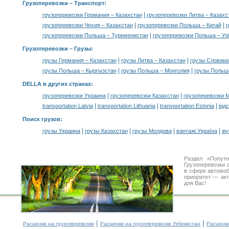
Грузоперевозки
– Транспорт:
|
грузоперевозки Германия – Казахстан
грузоперевозки Литва – Казахс
|
|
грузоперевозки Чехия – Казахстан
грузоперевозки Польша – Китай
г
|
грузоперевозки Польша – Туркменистан
грузоперевозки Польша – Уз
Грузоперевозки –
Грузы
:
|
|
грузы Германия – Казахстан
грузы Литва – Казахстан
грузы Словаки
|
|
грузы Польша – Кыргызстан
грузы Польша – Монголия
грузы Польш
DELLA в других странах
:
|
|
грузоперевозки Украина
грузоперевозки Казахстан
грузоперевозки 
|
|
|
transportation Latvia
transportation Lithuania
transportation Estonia
від
Поиск грузов
:
|
|
|
|
грузы Украина
грузы Казахстан
грузы Молдова
вантажі Україна
жү
Раздел «Попут
Грузоперевозки 
в сфере автомо
приоритет — акт
для Вас!
|
|
Расценки на грузоперевозки
Расценки на грузоперевозки Узбекистан
Расценк