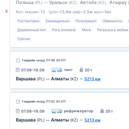
Польша
Уральск
Актобе
Атырау
(PL)
—
(KZ)
,
(KZ)
,
X
Кол. машин:
12
(длн=
13,6м
шир=
2,5м
выс=
3м
)
Растентовка
Еженедельно
Полуприцеп
Обрешетка
Деревянный пол
Рога (коники)
Мега
Погрузка в любом 
Срочно
1 неделю
назад (17:08 30.07)
тент
07.08–16.08
20 т
Варшава
Алматы
(PL)
—
(KZ)
~
5213 км
1 неделю
назад (17:02 30.07)
рефрижератор
07.08–16.08
20 т
Варшава
Алматы
(PL)
—
(KZ)
~
5213 км