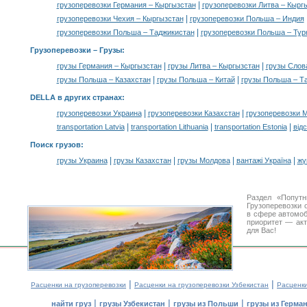
|
грузоперевозки Германия – Кыргызстан
грузоперевозки Литва – Кырг
|
грузоперевозки Чехия – Кыргызстан
грузоперевозки Польша – Индия
|
грузоперевозки Польша – Таджикистан
грузоперевозки Польша – Тур
Грузоперевозки –
Грузы
:
|
|
грузы Германия – Кыргызстан
грузы Литва – Кыргызстан
грузы Слов
|
|
грузы Польша – Казахстан
грузы Польша – Китай
грузы Польша – Т
DELLA в других странах
:
|
|
грузоперевозки Украина
грузоперевозки Казахстан
грузоперевозки 
|
|
|
transportation Latvia
transportation Lithuania
transportation Estonia
від
Поиск грузов
:
|
|
|
|
грузы Украина
грузы Казахстан
грузы Молдова
вантажі Україна
жү
Раздел «Попут
Грузоперевозки 
в сфере автомо
приоритет — акт
для Вас!
|
|
Расценки на грузоперевозки
Расценки на грузоперевозки Узбекистан
Расценк
|
|
|
найти груз
грузы Узбекистан
грузы из Польши
грузы из Герма