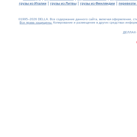
|
|
|
грузы из Италии
грузы из Литвы
грузы из Финляндии
перевезти 
©1995–2026 DELLA. Все содержание данного сайта, включая оформление, стил
Все права защищены.
Копирование и размещение в других средствах информа
0.73(aws2)
080826-10:30:01
ДЕЛЛА®