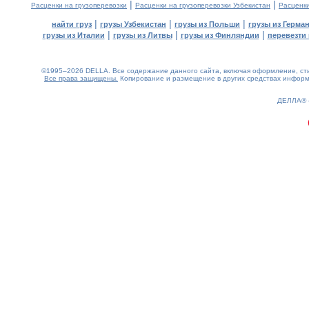
|
|
Расценки на грузоперевозки
Расценки на грузоперевозки Узбекистан
Расценк
|
|
|
найти груз
грузы Узбекистан
грузы из Польши
грузы из Герма
|
|
|
грузы из Италии
грузы из Литвы
грузы из Финляндии
перевезти 
©1995–2026 DELLA. Все содержание данного сайта, включая оформление, стил
Все права защищены.
Копирование и размещение в других средствах информа
0.14(aws3)
090826-06:38:40
ДЕЛЛА®