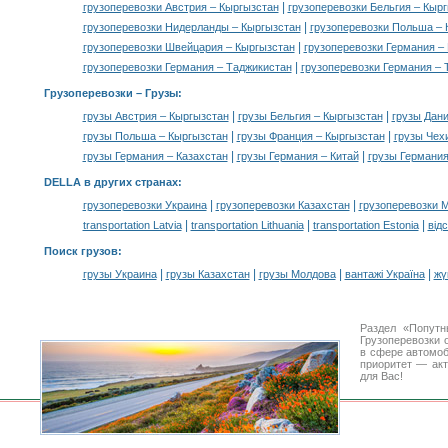
|
грузоперевозки Австрия – Кыргызстан
грузоперевозки Бельгия – Кыр
|
грузоперевозки Нидерланды – Кыргызстан
грузоперевозки Польша – 
|
грузоперевозки Швейцария – Кыргызстан
грузоперевозки Германия –
|
грузоперевозки Германия – Таджикистан
грузоперевозки Германия – 
Грузоперевозки –
Грузы
:
|
|
грузы Австрия – Кыргызстан
грузы Бельгия – Кыргызстан
грузы Дани
|
|
грузы Польша – Кыргызстан
грузы Франция – Кыргызстан
грузы Чех
|
|
грузы Германия – Казахстан
грузы Германия – Китай
грузы Германия
DELLA в других странах
:
|
|
грузоперевозки Украина
грузоперевозки Казахстан
грузоперевозки 
|
|
|
transportation Latvia
transportation Lithuania
transportation Estonia
від
Поиск грузов
:
|
|
|
|
грузы Украина
грузы Казахстан
грузы Молдова
вантажі Україна
жү
Раздел «Попутн
Грузоперевозки 
в сфере автомо
приоритет — акт
для Вас!