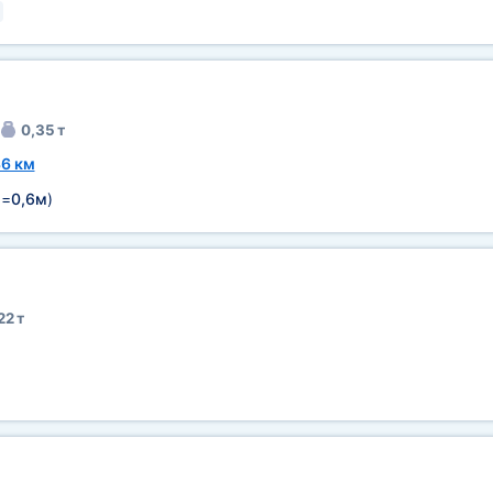
0,35 т
6 км
=
0,6м
)
22 т