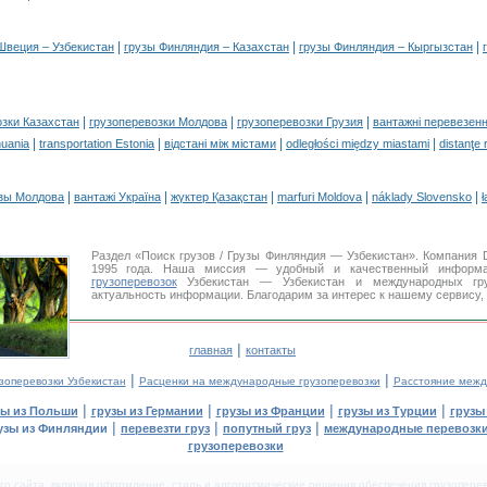
|
|
|
Швеция – Узбекистан
грузы Финляндия – Казахстан
грузы Финляндия – Кыргызстан
|
|
|
озки Казахстан
грузоперевозки Молдова
грузоперевозки Грузия
вантажні перевезенн
|
|
|
|
huania
transportation Estonia
відстані між містами
odległości między miastami
distanţe 
|
|
|
|
|
зы Молдова
вантажі Україна
жүктер Қазақстан
marfuri Moldova
náklady Slovensko
ł
Раздел «Поиск грузов / Грузы Финляндия — Узбекистан». Компания
1995 года. Наша миссия — удобный и качественный информа
грузоперевозок
Узбекистан — Узбекистан и международных гру
актуальность информации. Благодарим за интерес к нашему сервису,
|
главная
контакты
|
|
зоперевозки Узбекистан
Расценки на международные грузоперевозки
Расстояние межд
|
|
|
|
зы из Польши
грузы из Германии
грузы из Франции
грузы из Турции
грузы
|
|
|
узы из Финляндии
перевезти груз
попутный груз
международные перевозки
грузоперевозки
 сайта, включая оформление, стиль и алгоритмические решения обеспечения грузоперево