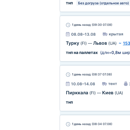
тнп
Без догруза (отдельное авто)
1 день
назад (09:30 07.08)
крытая
08.08–13.08
Турку
Львов
(FI)
—
(UA)
~
153
тнп на паллетах
(длн=
0,8м
шир
1 день
назад (08:37 07.08)
тент
10.08–14.08
Пирккала
Киев
(FI)
—
(UA)
тнп
1 день
назад (08:34 07.08)