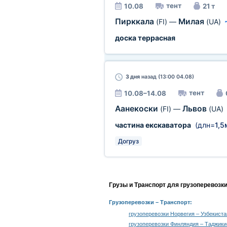
тент
10.08
21 т
Пирккала
Милая
(FI)
—
(UA)
доска террасная
3 дня
назад (13:00 04.08)
тент
10.08–14.08
Аанекоски
Львов
(FI)
—
(UA)
частина екскаватора
(длн=
1,5
Догруз
Грузы и Транспорт для грузоперевозк
Грузоперевозки
– Транспорт:
грузоперевозки Норвегия – Узбекиста
грузоперевозки Финляндия – Таджики