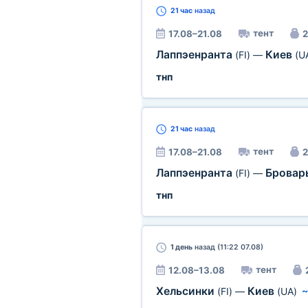
21 час
назад
тент
17.08–21.08
2
Лаппэенранта
Киев
(FI)
—
(U
тнп
21 час
назад
тент
17.08–21.08
2
Лаппэенранта
Брова
(FI)
—
тнп
1 день
назад (11:22 07.08)
тент
12.08–13.08
Хельсинки
Киев
(FI)
—
(UA)