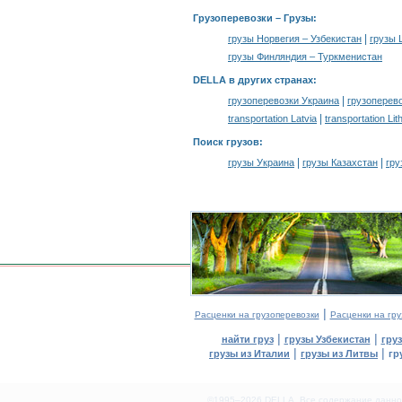
Грузоперевозки –
Грузы
:
|
грузы Норвегия – Узбекистан
грузы 
грузы Финляндия – Туркменистан
DELLA в других странах
:
|
грузоперевозки Украина
грузоперев
|
transportation Latvia
transportation Lit
Поиск грузов
:
|
|
грузы Украина
грузы Казахстан
гру
|
Расценки на грузоперевозки
Расценки на гру
|
|
найти груз
грузы Узбекистан
гру
|
|
грузы из Италии
грузы из Литвы
гр
©1995–2026 DELLA. Все содержание данного