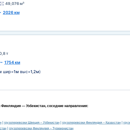
49,076 м³
~
2026 км
0,8 т
~
1754 км
м
шир=
1м
выс=
1,2м
)
и Финляндия — Узбекистан, соседние направления:
|
|
|
н
грузоперевозки Швеция – Узбекистан
грузоперевозки Финляндия – Казахстан
груз
|
стан
грузоперевозки Финляндия – Туркменистан