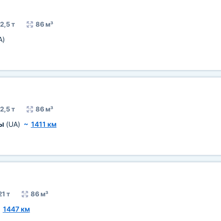
2,5 т
86 м³
A)
2,5 т
86 м³
ры
(UA)
~
1411 км
21 т
86 м³
~
1447 км