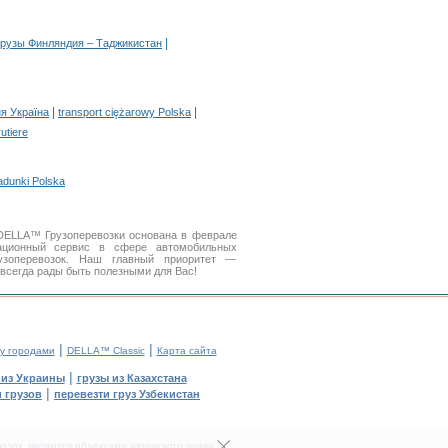
|
грузы Финляндия – Таджикистан
|
|
я Україна
transport ciężarowy Polska
rutiere
adunki Polska
 DELLA™ Грузоперевозки основана в феврале
ционный сервис в сфере автомобильных
зоперевозок. Наш главный приоритет —
 всегда рады быть полезными для Вас!
|
|
у городами
DELLA™ Classic
Карта сайта
|
 из Украины
грузы из Казахстана
|
 грузов
перевезти груз Узбекистан
зок, являются объектами авторского права.