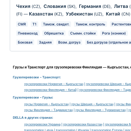
Чехия
Словакия
Германия
Литва
(CZ)
,
(SK)
,
(DE)
,
Казахстан
Узбекистан
Китай
(FI)
—
(KZ)
,
(UZ)
,
(CN)
CMR
T1
Тамож. свидет.
Тамож. контроль
Растентов
Пневмоход
Обрешетка
Съемн. стойки
Рога (коники)
Боковая
Задняя
Возм. догруз
Без догруза (отдельное а
Грузы и Транспорт для грузоперевозки Финляндия — Кыргызстан, 
Грузоперевозки
– Транспорт:
|
грузоперевозки Норвегия – Кыргызстан
грузоперевозки Швеция – Кыр
|
грузоперевозки Финляндия – Китай
грузоперевозки Финляндия – Тадж
Грузоперевозки –
Грузы
:
|
|
грузы Норвегия – Кыргызстан
грузы Швеция – Кыргызстан
грузы Фи
|
|
грузы Финляндия – Таджикистан
грузы Финляндия – Туркменистан
г
DELLA в других странах
:
|
|
грузоперевозки Украина
грузоперевозки Казахстан
грузоперевозки 
|
|
|
transportation Latvia
transportation Lithuania
transportation Estonia
від