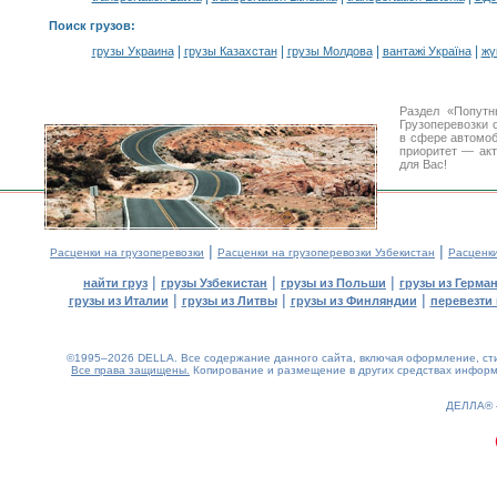
Поиск грузов
:
|
|
|
|
грузы Украина
грузы Казахстан
грузы Молдова
вантажі Україна
жү
Раздел «Попутн
Грузоперевозки 
в сфере автомо
приоритет — акт
для Вас!
|
|
Расценки на грузоперевозки
Расценки на грузоперевозки Узбекистан
Расценк
|
|
|
найти груз
грузы Узбекистан
грузы из Польши
грузы из Герма
|
|
|
грузы из Италии
грузы из Литвы
грузы из Финляндии
перевезти 
©1995–2026 DELLA. Все содержание данного сайта, включая оформление, стил
Все права защищены.
Копирование и размещение в других средствах информа
0.28(aws4)
060826-12:48:57
ДЕЛЛА®