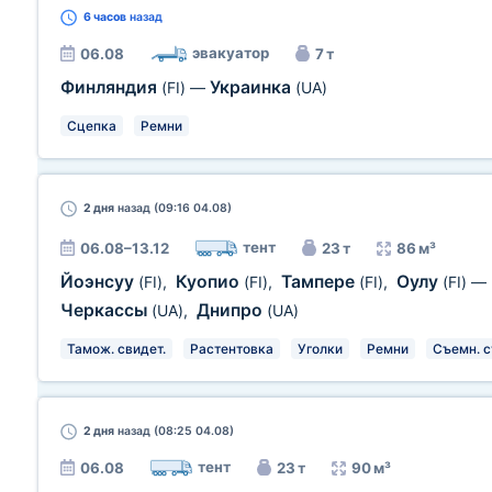
6 часов
назад
эвакуатор
06.08
7 т
Финляндия
Украинка
(FI)
—
(UA)
Сцепка
Ремни
2 дня
назад (09:16 04.08)
тент
06.08–13.12
23 т
86 м³
Йоэнсуу
Куопио
Тампере
Оулу
(FI)
,
(FI)
,
(FI)
,
(FI)
—
Черкассы
Днипро
(UA)
,
(UA)
Тамож. свидет.
Растентовка
Уголки
Ремни
Съемн. с
2 дня
назад (08:25 04.08)
тент
06.08
23 т
90 м³