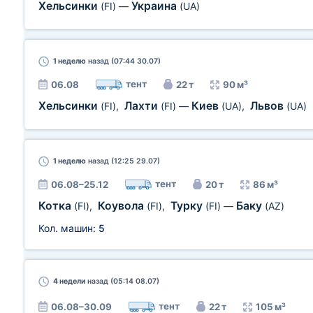
Хельсинки
Украина
(FI)
—
(UA)
1 неделю
назад (07:44 30.07)
тент
06.08
22 т
90 м³
Хельсинки
Лахти
Киев
Львов
(FI)
,
(FI)
—
(UA)
,
(UA)
1 неделю
назад (12:25 29.07)
тент
06.08–25.12
20 т
86 м³
Котка
Коувола
Турку
Баку
(FI)
,
(FI)
,
(FI)
—
(AZ)
Кол. машин:
5
4 недели
назад (05:14 08.07)
тент
06.08–30.09
22 т
105 м³