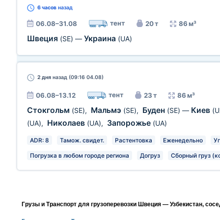
6 часов
назад
тент
06.08–31.08
20 т
86 м³
Швеция
Украина
(SE)
—
(UA)
2 дня
назад (09:16 04.08)
тент
06.08–13.12
23 т
86 м³
Стокгольм
Мальмэ
Буден
Киев
(SE)
,
(SE)
,
(SE)
—
(U
Николаев
Запорожье
(UA)
,
(UA)
,
(UA)
ADR: 8
Тамож. свидет.
Растентовка
Еженедельно
У
Погрузка в любом городе региона
Догруз
Сборный груз (к
Грузы и Транспорт для грузоперевозки Швеция — Узбекистан, сос