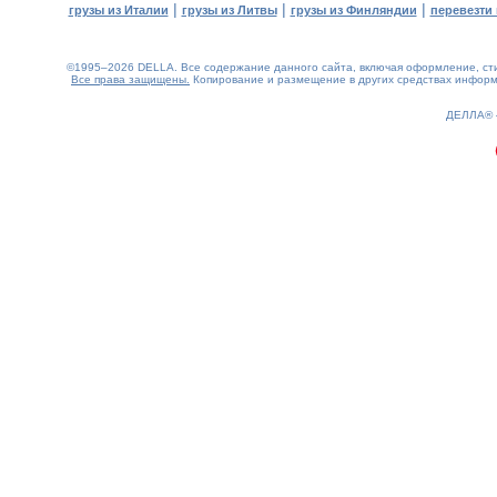
|
|
|
грузы из Италии
грузы из Литвы
грузы из Финляндии
перевезти 
©1995–2026 DELLA. Все содержание данного сайта, включая оформление, стил
Все права защищены.
Копирование и размещение в других средствах информа
0.23(aws2)
060826-15:25:42
ДЕЛЛА®