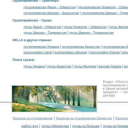
Грузоперевозки
– Транспорт:
|
грузоперевозки Дания – Узбекистан
грузоперевозки Норвегия – Узбек
|
грузоперевозки Швеция – Кыргызстан
грузоперевозки Швеция – Тадж
Грузоперевозки –
Грузы
:
|
|
грузы Дания – Узбекистан
грузы Норвегия – Узбекистан
грузы Финля
|
грузы Швеция – Таджикистан
грузы Швеция – Туркменистан
DELLA в других странах
:
|
|
грузоперевозки Украина
грузоперевозки Казахстан
грузоперевозки 
|
|
|
transportation Latvia
transportation Lithuania
transportation Estonia
від
Поиск грузов
:
|
|
|
|
грузы Украина
грузы Казахстан
грузы Молдова
вантажі Україна
жү
Раздел «Попут
Грузоперевозки 
в сфере автомо
приоритет — акт
для Вас!
|
|
Расценки на грузоперевозки
Расценки на грузоперевозки Узбекистан
Расценк
|
|
|
найти груз
грузы Узбекистан
грузы из Польши
грузы из Герма