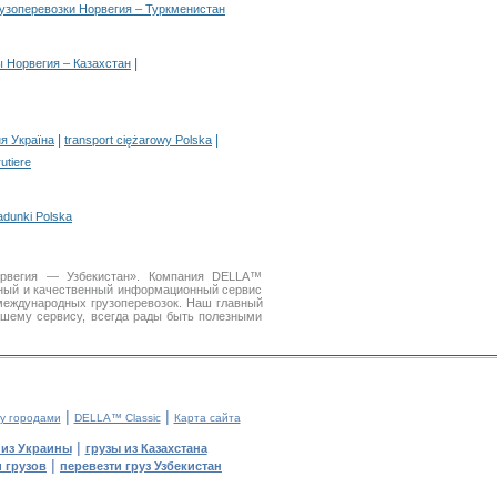
рузоперевозки Норвегия – Туркменистан
|
ы Норвегия – Казахстан
|
|
я Україна
transport ciężarowy Polska
rutiere
adunki Polska
Норвегия — Узбекистан». Компания DELLA™
бный и качественный информационный сервис
международных грузоперевозок. Наш главный
ашему сервису, всегда рады быть полезными
|
|
у городами
DELLA™ Classic
Карта сайта
|
 из Украины
грузы из Казахстана
|
 грузов
перевезти груз Узбекистан