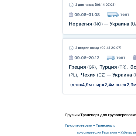
2 дня
назад (06:14 07.08)
тент
09.08–31.08
Норвегия
Украина
(NO)
—
(U
2 недели
назад (02:41 20.07)
тент
09.08–20.12
Греция
Турция
Э
(GR)
,
(TR)
,
Чехия
Украина
(PL)
,
(CZ)
—
(
(длн=
4,9м
шир=
2,4м
выс=
2,3
Грузы и Транспорт для грузоперевозк
Грузоперевозки
– Транспорт:
грузоперевозки Германия – Узбекист