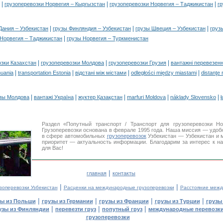
|
|
|
грузоперевозки Норвегия – Кыргызстан
грузоперевозки Норвегия – Таджикистан
г
|
|
|
Дания – Узбекистан
грузы Финляндия – Узбекистан
грузы Швеция – Узбекистан
груз
|
 Норвегия – Таджикистан
грузы Норвегия – Туркменистан
|
|
|
озки Казахстан
грузоперевозки Молдова
грузоперевозки Грузия
вантажні перевезенн
|
|
|
|
huania
transportation Estonia
відстані між містами
odległości między miastami
distanţe 
|
|
|
|
|
зы Молдова
вантажі Україна
жүктер Қазақстан
marfuri Moldova
náklady Slovensko
ł
Раздел «Попутный транспорт / Транспорт для грузоперевозки 
Грузоперевозки основана в феврале 1995 года. Наша миссия — удо
в сфере автомобильных
грузоперевозок
Узбекистан — Узбекистан и 
приоритет — актуальность информации. Благодарим за интерес к н
для Вас!
|
главная
контакты
|
|
зоперевозки Узбекистан
Расценки на международные грузоперевозки
Расстояние межд
|
|
|
|
зы из Польши
грузы из Германии
грузы из Франции
грузы из Турции
грузы
|
|
|
узы из Финляндии
перевезти груз
попутный груз
международные перевозки
грузоперевозки