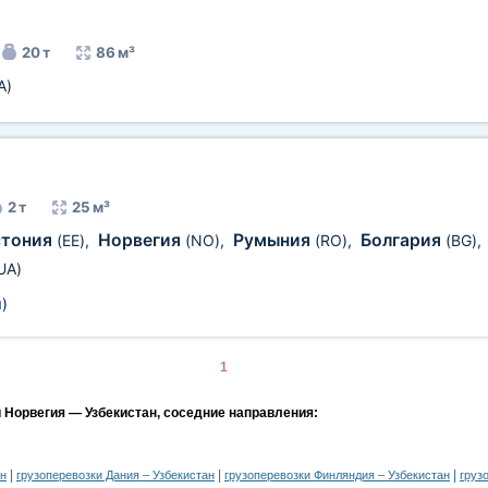
20 т
86 м³
A)
2 т
25 м³
стония
Норвегия
Румыния
Болгария
(EE)
,
(NO)
,
(RO)
,
(BG)
,
UA)
м
)
1
и Норвегия — Узбекистан, соседние направления:
|
|
|
ан
грузоперевозки Дания – Узбекистан
грузоперевозки Финляндия – Узбекистан
груз